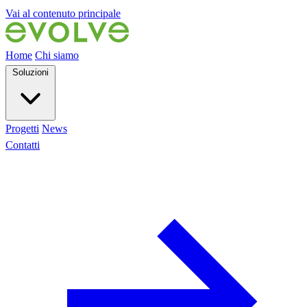
Vai al contenuto principale
Home
Chi siamo
Soluzioni
Progetti
News
Contatti