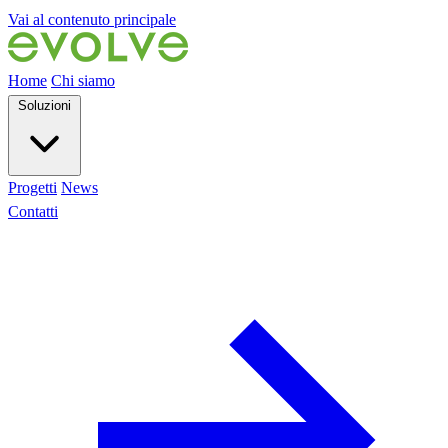
Vai al contenuto principale
Home
Chi siamo
Soluzioni
Progetti
News
Contatti